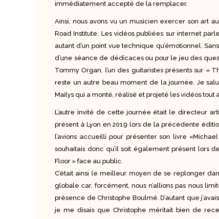
immédiatement accepté de la remplacer.
Ainsi, nous avons vu un musicien exercer son art au 
Road Institute. Les vidéos publiées sur internet par
autant d’un point vue technique qu’émotionnel. Sans o
d’une séance de dédicaces ou pour le jeu des quest
Tommy Organ, l’un des guitaristes présents sur « Thi
reste un autre beau moment de la journée. Je salue 
Mailys qui a monté, réalisé et projeté les vidéos tout
L’autre invité de cette journée était le directeur 
présent à Lyon en 2019 lors de la précédente édition
l’avions accueilli pour présenter son livre «Mich
souhaitais donc qu’il soit également présent lors
Floor » face au public.
C’était ainsi le meilleur moyen de se replonger da
globale car, forcément, nous n’allions pas nous lim
présence de Christophe Boulmé. D’autant que j’ava
je me disais que Christophe méritait bien de rec