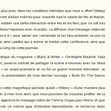
plus près, dans les conditions intimistes que nous a offert l’Abbey
leront d’elles-mêmes pour ressentir tout le talent de Mo et Marion,
ublier une belle interaction entre Mo et les fans, que ce soit lors
ions/réponses avec le public. La diffusion d’un message vidéo de
s Is It » pour saluer son camarade et les fans présents ce jour-là
ainsi Laetitia qui a animé et traduit cette conférence, ainsi que
 au long de cette journée.
artistique du magazine « Black & White », Christophe Boulmé. Déjà
, j’avais le souhait de partager la scène à nouveau avec lui. Nous
ael » en avant-première et ce fut un grand moment d’émotion. Je
 de la présentation de mon dernier ouvrage « Book On The Dance
ns cette magnifique période qu’est « HIStory » d’une manière plus
iter à mon livre alors que nous pouvions de nouveau profiter de la
is apprécié le message vidéo de Tommy Organ pour Morris, et que
evoir ce même type d’intention bienveillante. Je remercie donc