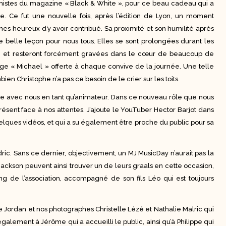
onistes du magazine « Black & White », pour ce beau cadeau qui a
. Ce fut une nouvelle fois, après l’édition de Lyon, un moment
es heureux d’y avoir contribué. Sa proximité et son humilité après
 belle leçon pour nous tous. Elles se sont prolongées durant les
e), et resteront forcément gravées dans le cœur de beaucoup de
ge « Michael » offerte à chaque convive de la journée. Une telle
ien Christophe n’a pas ce besoin de le crier sur les toits.
ne avec nous en tant qu’animateur. Dans ce nouveau rôle que nous
 présent face à nos attentes. J’ajoute le YouTuber Hector Barjot dans
lques vidéos, et qui a su également être proche du public pour sa
ric. Sans ce dernier, objectivement, un MJ MusicDay n’aurait pas la
ckson peuvent ainsi trouver un de leurs graals en cette occasion,
ng de l’association, accompagné de son fils Léo qui est toujours
Jordan et nos photographes Christelle Lézé et Nathalie Malric qui
 également à Jérôme qui a accueilli le public, ainsi qu’à Philippe qui