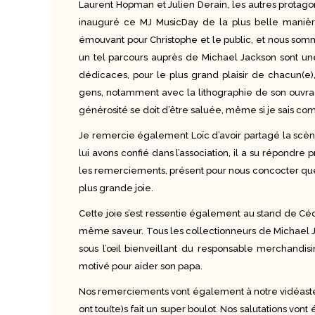
Laurent Hopman et Julien Derain, les autres protag
inauguré ce MJ MusicDay de la plus belle manière
émouvant pour Christophe et le public, et nous somm
un tel parcours auprès de Michael Jackson sont une
dédicaces, pour le plus grand plaisir de chacun(
gens, notamment avec la lithographie de son ouvra
générosité se doit d’être saluée, même si je sais comb
Je remercie également Loïc d’avoir partagé la scè
lui avons confié dans l’association, il a su répondre
les remerciements, présent pour nous concocter que
plus grande joie.
Cette joie s’est ressentie également au stand de Céd
même saveur. Tous les collectionneurs de Michael Ja
sous l’œil bienveillant du responsable merchandisi
motivé pour aider son papa.
Nos remerciements vont également à notre vidéaste 
ont tou(te)s fait un super boulot. Nos salutations vont