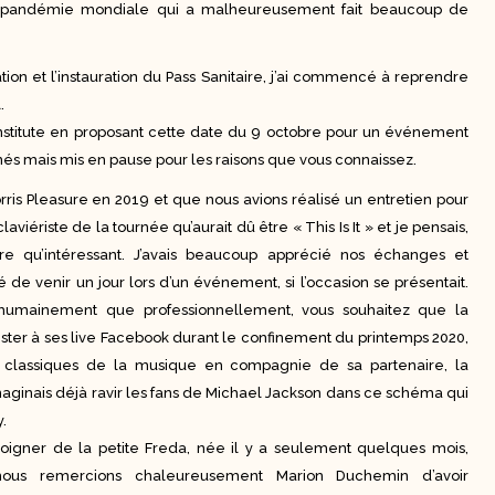
 une pandémie mondiale qui a malheureusement fait beaucoup de
ion et l’instauration du Pass Sanitaire, j’ai commencé à reprendre
.
 Institute en proposant cette date du 9 octobre pour un événement
nés mais mis en pause pour les raisons que vous connaissez.
orris Pleasure en 2019 et que nous avions réalisé un entretien pour
iériste de la tournée qu’aurait dû être « This Is It » et je pensais,
re qu’intéressant. J’avais beaucoup apprécié nos échanges et
 de venir un jour lors d’un événement, si l’occasion se présentait.
nt humainement que professionnellement, vous souhaitez que la
sister à ses live Facebook durant le confinement du printemps 2020,
 classiques de la musique en compagnie de sa partenaire, la
maginais déjà ravir les fans de Michael Jackson dans ce schéma qui
.
’éloigner de la petite Freda, née il y a seulement quelques mois,
us remercions chaleureusement Marion Duchemin d’avoir