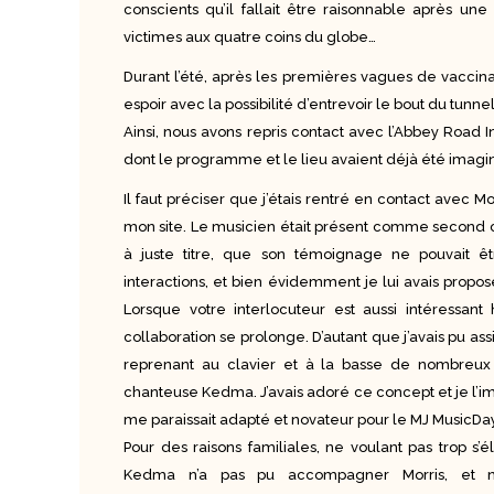
conscients qu’il fallait être raisonnable après
victimes aux quatre coins du globe…
Durant l’été, après les premières vagues de vaccinat
espoir avec la possibilité d’entrevoir le bout du tunnel
Ainsi, nous avons repris contact avec l’Abbey Road
dont le programme et le lieu avaient déjà été imagi
Il faut préciser que j’étais rentré en contact avec M
mon site. Le musicien était présent comme second clav
à juste titre, que son témoignage ne pouvait êt
interactions, et bien évidemment je lui avais proposé
Lorsque votre interlocuteur est aussi intéressa
collaboration se prolonge. D’autant que j’avais pu as
reprenant au clavier et à la basse de nombreux
chanteuse Kedma. J’avais adoré ce concept et je l’i
me paraissait adapté et novateur pour le MJ MusicDay
Pour des raisons familiales, ne voulant pas trop s
Kedma n’a pas pu accompagner Morris, et no